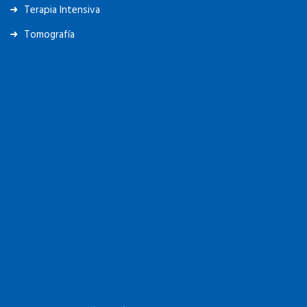
Tomografía
La
Playa de Estacionamiento
ubicada en la calle Tte. Gral J.D.
Perón 2029,
ofrece un diez por ciento (10%) de descuento