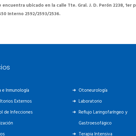
encuentra ubicado en la calle Tte. Gral. J. D. Perón 2238, 1er p
450 Interno 2592/2593/2536.
cios
a e Inmunología
Otoneurología
ltorios Externos
Laboratorio
l de Infecciones
Reflujo Laringofaríngeo y
lización
Gastroesofágico
ios
Terapia Intensiva